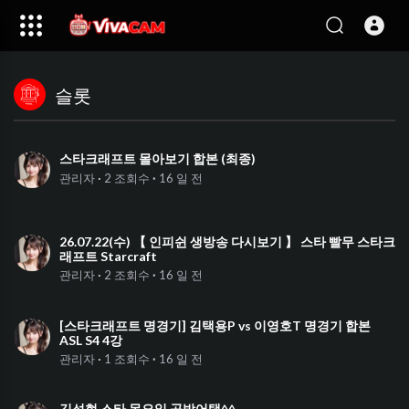
슬롯
01:24:41
스타크래프트 몰아보기 합본 (최종)
·
관리자
2 조회수
·
16 일 전
05:56:29
26.07.22(수) 【 인피쉰 생방송 다시보기 】 스타 빨무 스타크
래프트 Starcraft
·
관리자
2 조회수
·
16 일 전
00:57:37
[스타크래프트 명경기] 김택용P vs 이영호T 명경기 합본
ASL S4 4강
·
관리자
1 조회수
·
16 일 전
04:54:15
김성현 스타 목요일 공방어택^^